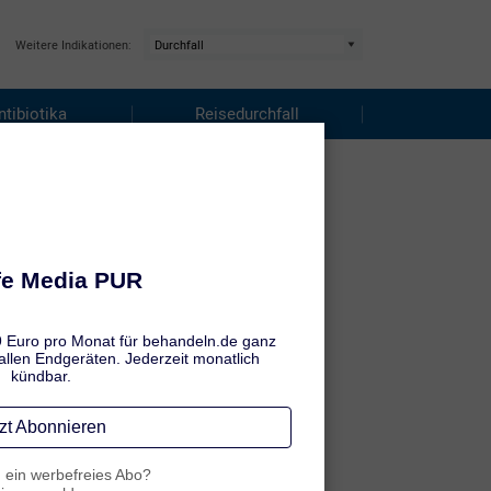
Weitere Indikationen:
ntibiotika
Reisedurchfall