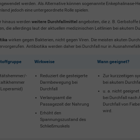
ngewendet werden. Als Alternative können sogenannte Enkephalinase-He
land jedoch eine untergeordnete Rolle spielen.
r hinaus werden
weitere Durchfallmittel
angeboten, die z. B. Gerbstoffe 
en, die allerdings laut der aktuellen medizinischen Leitlinien bei akutem 
tika
wirken gegen Bakterien, nicht gegen Viren. Die meisten akuten Dur
ervorgerufen. Antibiotika werden daher bei Durchfall nur in Ausnahmefäl
stoffgruppe
Wirkweise
Wann geeignet?
itätshemmer/­
Reduziert die gesteigerte
Zur kurzzeitigen 
taltikhemmer
Darmbewegung bei
bei akutem Durchfa
. Loperamid)
Durchfall
u. a. nicht geeigne
Verlangsamt die
bei Durchfall nach 
Passagezeit der Nahrung
Durchfall von Fieber
wird.
Erhöht den
Spannungszustand des
Schließmuskels