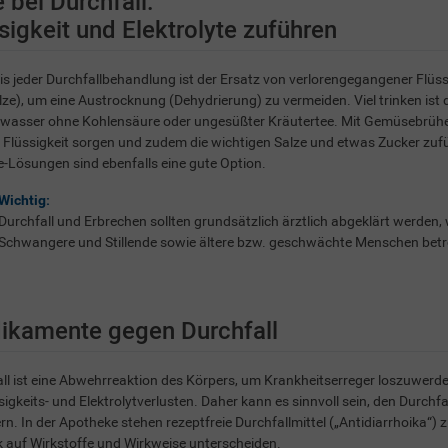
e bei Durchfall:
sigkeit und Elektrolyte zuführen
is jeder Durchfallbehandlung ist der Ersatz von verlorengegangener Flüss
lze), um eine Austrocknung (Dehydrierung) zu vermeiden. Viel trinken ist 
lwasser ohne Kohlensäure oder ungesüßter Kräutertee. Mit Gemüsebrühen
 Flüssigkeit sorgen und zudem die wichtigen Salze und etwas Zucker zufüh
-Lösungen sind ebenfalls eine gute Option.
Wichtig:
Durchfall und Erbrechen sollten grundsätzlich ärztlich abgeklärt werden, 
Schwangere und Stillende sowie ältere bzw. geschwächte Menschen betro
ikamente gegen Durchfall
ll ist eine Abwehrreaktion des Körpers, um Krankheitserreger loszuwer
sigkeits- und Elektrolytverlusten. Daher kann es sinnvoll sein, den Durchf
ern. In der Apotheke stehen rezeptfreie Durchfallmittel („Antidiarrhoika“) z
k auf Wirkstoffe und Wirkweise unterscheiden.