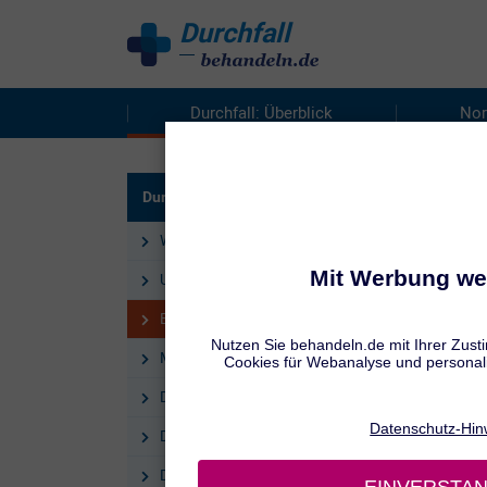
Durchfall
behandeln
Durchfall: Überblick
Nor
WAS H
Durchfall: Überblick
Beh
Was ist Durchfall?
Autore
Stand:
Ursachen
Behandlung
Mittel gegen Durchfall
Die besten Tipps bei Durchfall
Durchfall bei Kindern
Durchfall bei Kindern: Tipps