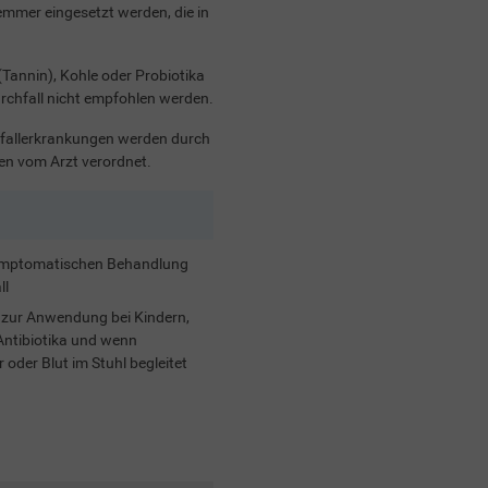
mmer eingesetzt werden, die in
(Tannin), Kohle oder Probiotika
Durchfall nicht empfohlen werden.
chfallerkrankungen werden durch
len vom Arzt verordnet.
symptomatischen Behandlung
ll
t zur Anwendung bei Kindern,
Antibiotika und wenn
 oder Blut im Stuhl begleitet