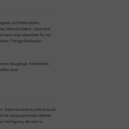
igkeit und Elektrolyten
das oberste Gebot. Ideal sind
 kann man ebenfalls für ein
ren. Fertige Elektrolyt-
wenn Säuglinge, Kleinkinder,
ffen sind.
den. Dabei kommt es jedoch auch
all mit entsprechenden Mitteln
ur Verfügung, die sich in