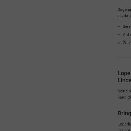
Sogen
ist, das
Sie 
Auf 
Zusä
Lope
Linde
Deine N
kann d
Bring
Lopediu
Loperam