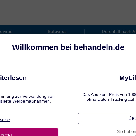
ovirus
Rotavirus
Durchfall nach A
ILFT GEGEN DURCHFALL?
andlung von Durchfall
n:
Tatiana Schmid
,
Jennifer Hamatschek
 31.07.26