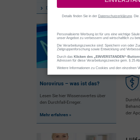
Durchfall & Reizdarm
Norovirus – was ist das?
Lesen Sie hier Wissenswertes über
Durchfa
den Durchfall-Erreger.
Behandl
der Apo
Mehr erfahren