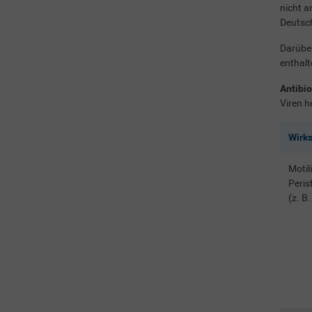
nicht a
Deutsch
Darübe
enthalt
Antibio
Viren h
Wirk
Motil
Peris
(z. B