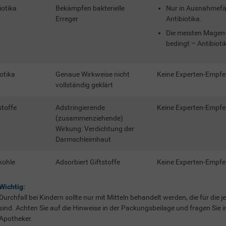
iotika
Bekämpfen bakterielle
Nur in Ausnahmefäl
Erreger
Antibiotika.
Die meisten Magen-
bedingt – Antibioti
otika
Genaue Wirkweise nicht
Keine Experten-Empfe
vollständig geklärt
toffe
Adstringierende
Keine Experten-Empfe
(zusammenziehende)
Wirkung: Verdichtung der
Darmschleimhaut
kohle
Adsorbiert Giftstoffe
Keine Experten-Empfe
Wichtig:
Durchfall bei Kindern sollte nur mit Mitteln behandelt werden, die für die j
sind. Achten Sie auf die Hinweise in der Packungsbeilage und fragen Sie i
Apotheker.