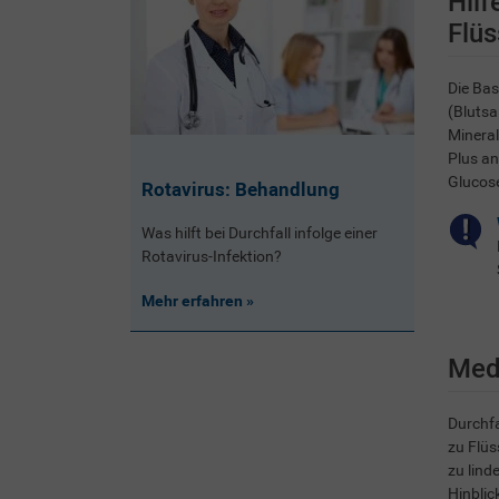
Hilf
Flüs
Die Bas
(Blutsa
Minera
Plus an
Glucose
Rotavirus: Behandlung
Was hilft bei Durchfall infolge einer
Rotavirus-Infektion?
Mehr erfahren
Med
Durchfa
zu Flüs
zu lind
Hinblic