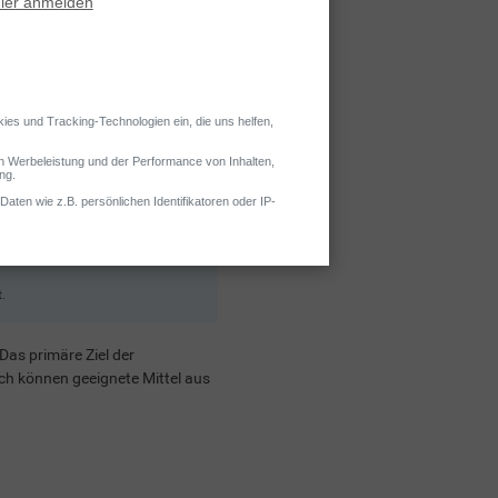
.
Das primäre Ziel der
ich können geeignete Mittel aus