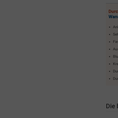
Durc
Wann
An
Seh
Fi
Au
Blu
Kr
Du
Dur
Die 