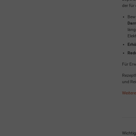
der für
Bewi
Darm
läng
Elek
Erhö
Redu
Für Er
Rezeptf
und Re
Weiter
Wichtig