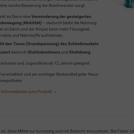
 eine rasche Besserung der Beschwerden sorgt:
rkt im Darm eine
Verminderung der gesteigerten
bewegung (Motilität)
– dadurch bleibt die Nahrung
er im Darm und der Körper kann mehr Flüssigkeit,
trolyte und Nährstoffe aufnehmen.
ht den Tonus (Grundspannung) des Schließmuskels
.
ziert
dadurch
Stuhlinkontinenz
und
Stuhldrang
.
wachsene und Jugendliche ab 12 Jahren geeignet.
rei erhältlich und ein wichtiger Bestandteil jeder Haus-
iseapotheke.
e Informationen zum Produkt
 ist, diese Mittel nur kurzzeitig und mit Bedacht einzusetzen. Bei Fieber ode