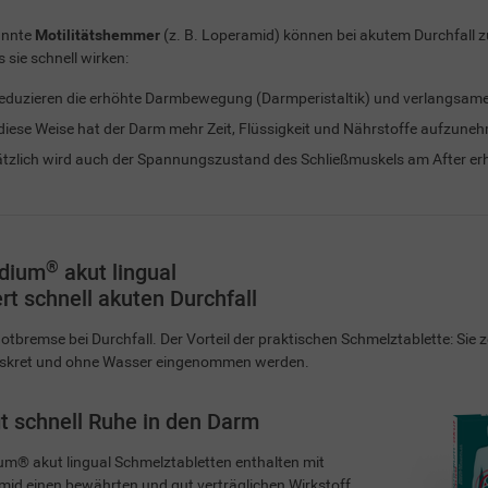
annte
Motilitätshemmer
(z. B. Loperamid) können bei akutem Durchfall z
s sie schnell wirken:
reduzieren die erhöhte Darmbewegung (Darmperistaltik) und verlangsame
diese Weise hat der Darm mehr Zeit, Flüssigkeit und Nährstoffe aufzune
tzlich wird auch der Spannungszustand des Schließmuskels am After er
®
dium
akut lingual
rt schnell akuten Durchfall
otbremse bei Durchfall. Der Vorteil der praktischen Schmelztablette: Sie 
iskret und ohne Wasser eingenommen werden.
t schnell Ruhe in den Darm
m® akut lingual Schmelztabletten enthalten mit
id einen bewährten und gut verträglichen Wirkstoff,