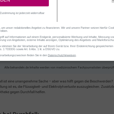
Alle behandeln.de Inhalte werden von medizinischem Fachjournalisten überprüft
ll ist eine unangenehme Sache – aber was hilft gegen die Beschwerden? 
ung ist es, die Flüssigkeit- und Elektrolytverluste auszugleichen. Zusätzl
theke gegen Durchfall helfen.